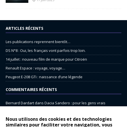
ARTICLES RÉCENTS
Les publications reprennent bientôt…
DS N°8 : Oui, les français vont parfois trop loin.
14 juillet : nouveau film de marque pour Citroën
Renault Espace : voyage, voyage…
Peugeot E-208 GTi : naissance d’une légende
COMMENTAIRES RÉCENTS
Bernard Dardart
dans
Dacia Sandero : pour les gens vrais
Gilly
dans
Citroën ë-C3 : la révolution a commencé
Nous utilisons des cookies et des technologies
gyo
dans
Alpine A290 : L’irrésistible attraction de la légèreté
similaires pour faciliter votre navigation, vous