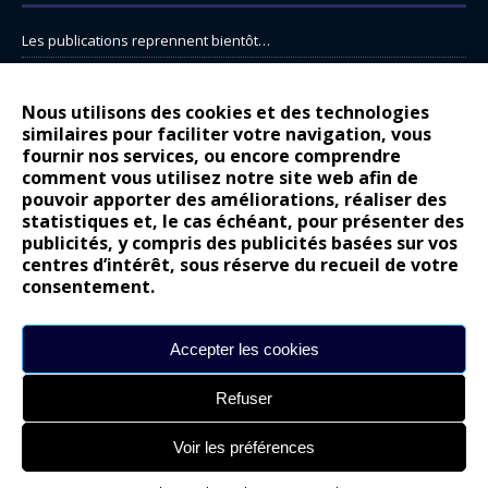
Les publications reprennent bientôt…
DS N°8 : Oui, les français vont parfois trop loin.
14 juillet : nouveau film de marque pour Citroën
Nous utilisons des cookies et des technologies
similaires pour faciliter votre navigation, vous
Renault Espace : voyage, voyage…
fournir nos services, ou encore comprendre
comment vous utilisez notre site web afin de
Peugeot E-208 GTi : naissance d’une légende
pouvoir apporter des améliorations, réaliser des
statistiques et, le cas échéant, pour présenter des
COMMENTAIRES RÉCENTS
publicités, y compris des publicités basées sur vos
centres d’intérêt, sous réserve du recueil de votre
Bernard Dardart
dans
Dacia Sandero : pour les gens vrais
consentement.
Gilly
dans
Citroën ë-C3 : la révolution a commencé
gyo
dans
Alpine A290 : L’irrésistible attraction de la légèreté
Accepter les cookies
leroy
dans
Lancia Ypsilon : naturellement envoûtante ?
Refuser
maria
dans
Nouvelle Opel Corsa : Yes of Corsa !
Voir les préférences
Site réalisé par
Alexandre Hamed