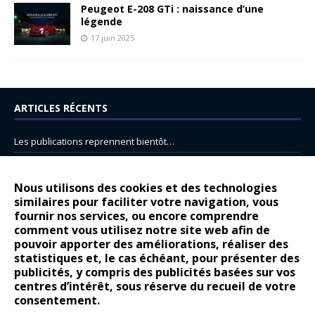
Peugeot E-208 GTi : naissance d’une
légende
17 juin 2025
ARTICLES RÉCENTS
Les publications reprennent bientôt…
DS N°8 : Oui, les français vont parfois trop loin.
14 juillet : nouveau film de marque pour Citroën
Nous utilisons des cookies et des technologies
similaires pour faciliter votre navigation, vous
Renault Espace : voyage, voyage…
fournir nos services, ou encore comprendre
Peugeot E-208 GTi : naissance d’une légende
comment vous utilisez notre site web afin de
pouvoir apporter des améliorations, réaliser des
statistiques et, le cas échéant, pour présenter des
COMMENTAIRES RÉCENTS
publicités, y compris des publicités basées sur vos
centres d’intérêt, sous réserve du recueil de votre
Bernard Dardart
dans
Dacia Sandero : pour les gens vrais
consentement.
Gilly
dans
Citroën ë-C3 : la révolution a commencé