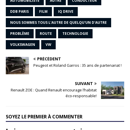
AUTOMOBILISTE
AUTRE
CONDUCTEUR
DDB PARIS
FILM
IQ DRIVE
NOUS SOMMES TOUS L'AUTRE DE QUELQU'UN D'AUTRE
PROBLÈME
ROUTE
TECHNOLOGIE
VOLKSWAGEN
VW
PRÉCÉDENT
Peugeot et Roland Garros : 35 ans de partenariat !
SUIVANT
Renault ZOE : Quand Renault encourage l’habitat
éco-responsable!
SOYEZ LE PREMIER À COMMENTER