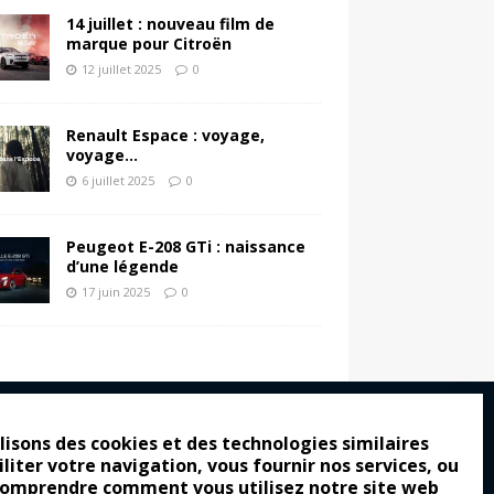
14 juillet : nouveau film de
marque pour Citroën
12 juillet 2025
0
Renault Espace : voyage,
voyage…
6 juillet 2025
0
Peugeot E-208 GTi : naissance
d’une légende
17 juin 2025
0
lisons des cookies et des technologies similaires
iliter votre navigation, vous fournir nos services, ou
ro : pour les gens vrais
comprendre comment vous utilisez notre site web