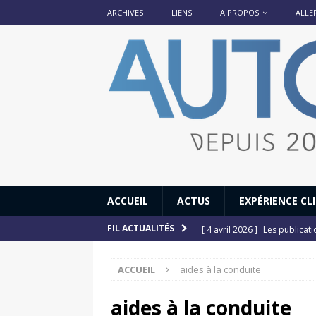
ARCHIVES
LIENS
A PROPOS
ALLE
ACCUEIL
ACTUS
EXPÉRIENCE CL
[ 4 avril 2026 ]
Les publicat
FIL ACTUALITÉS
[ 13 septembre 2025 ]
DS N°
ACCUEIL
aides à la conduite
[ 12 juillet 2025 ]
14 juillet
[ 6 juillet 2025 ]
Renault Esp
aides à la conduite