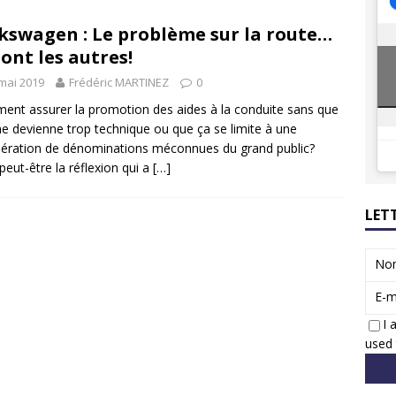
8 GTi : naissance d’une légende
ACTUS
kswagen : Le problème sur la route…
 Honda dévoile un spot publicitaire… confiné!
ACTUS
sont les autres!
mai 2019
Frédéric MARTINEZ
0
nt assurer la promotion des aides à la conduite sans que
ne devienne trop technique ou que ça se limite à une
ration de dénominations méconnues du grand public?
 peut-être la réflexion qui a
[…]
LET
No
E-m
I 
used 