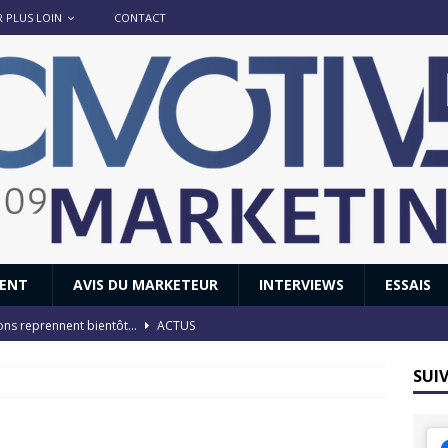
R PLUS LOIN
CONTACT
IENT
AVIS DU MARKETEUR
INTERVIEWS
ESSAIS
ions reprennent bientôt…
ACTUS
8 : Oui, les français vont parfois trop loin.
ACTUS
SUI
 : nouveau film de marque pour Citroën
AVIS DU MARKETEUR
ace : voyage, voyage…
ACTUS