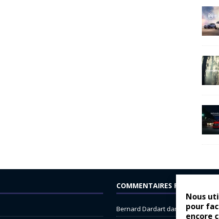
COMMENTAIRES RÉCENTS
Nous uti
pour fac
Bernard Dardart
dans
Dacia Sande
encore 