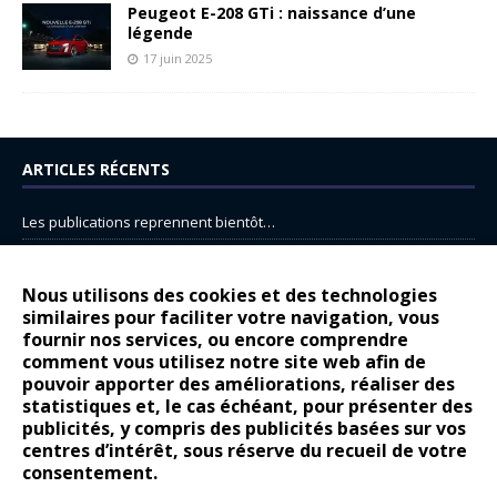
Peugeot E-208 GTi : naissance d’une
légende
17 juin 2025
ARTICLES RÉCENTS
Les publications reprennent bientôt…
DS N°8 : Oui, les français vont parfois trop loin.
14 juillet : nouveau film de marque pour Citroën
Nous utilisons des cookies et des technologies
similaires pour faciliter votre navigation, vous
Renault Espace : voyage, voyage…
fournir nos services, ou encore comprendre
Peugeot E-208 GTi : naissance d’une légende
comment vous utilisez notre site web afin de
pouvoir apporter des améliorations, réaliser des
statistiques et, le cas échéant, pour présenter des
COMMENTAIRES RÉCENTS
publicités, y compris des publicités basées sur vos
centres d’intérêt, sous réserve du recueil de votre
Bernard Dardart
dans
Dacia Sandero : pour les gens vrais
consentement.
Gilly
dans
Citroën ë-C3 : la révolution a commencé