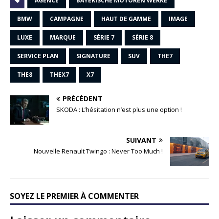
AGENCE
BAYERISCHE MOTOREN WERKE
BMW
CAMPAGNE
HAUT DE GAMME
IMAGE
LUXE
MARQUE
SÉRIE 7
SÉRIE 8
SERVICE PLAN
SIGNATURE
SUV
THE7
THE8
THEX7
X7
PRÉCÉDENT
SKODA : L’hésitation n’est plus une option !
SUIVANT
Nouvelle Renault Twingo : Never Too Much !
SOYEZ LE PREMIER À COMMENTER