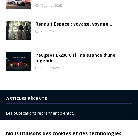
12 juillet 2025
Renault Espace : voyage, voyage…
6 juillet 2025
Peugeot E-208 GTi : naissance d’une
légende
17 juin 2025
ARTICLES RÉCENTS
Les publications reprennent bientôt…
DS N°8 : Oui, les français vont parfois trop loin.
14 juillet : nouveau film de marque pour Citroën
Nous utilisons des cookies et des technologies