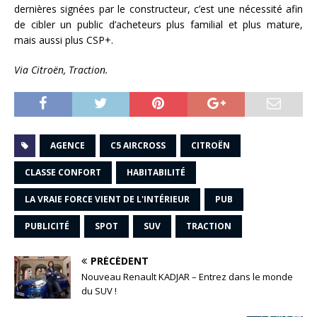
dernières signées par le constructeur, c’est une nécessité afin
de cibler un public d’acheteurs plus familial et plus mature,
mais aussi plus CSP+.
Via Citroën, Traction.
AGENCE
C5 AIRCROSS
CITROËN
CLASSE CONFORT
HABITABILITÉ
LA VRAIE FORCE VIENT DE L'INTÉRIEUR
PUB
PUBLICITÉ
SPOT
SUV
TRACTION
PRÉCÉDENT
Nouveau Renault KADJAR – Entrez dans le monde
du SUV !