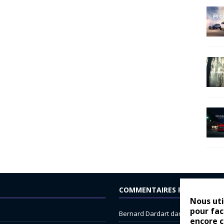
COMMENTAIRES RÉCENTS
Nous uti
pour fac
Bernard Dardart
dans
Dacia Sande
encore 