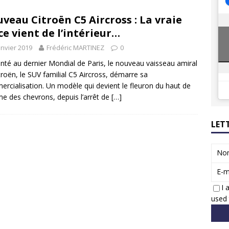
8 GTi : naissance d’une légende
ACTUS
veau Citroën C5 Aircross : La vraie
 Honda dévoile un spot publicitaire… confiné!
ACTUS
ce vient de l’intérieur…
anvier 2019
Frédéric MARTINEZ
0
nté au dernier Mondial de Paris, le nouveau vaisseau amiral
troën, le SUV familial C5 Aircross, démarre sa
rcialisation. Un modèle qui devient le fleuron du haut de
 des chevrons, depuis l’arrêt de
[…]
LET
No
E-m
I 
used 