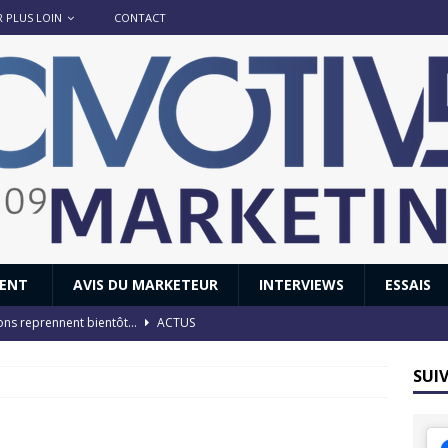
R PLUS LOIN
CONTACT
IENT
AVIS DU MARKETEUR
INTERVIEWS
ESSAIS
ions reprennent bientôt…
ACTUS
8 : Oui, les français vont parfois trop loin.
ACTUS
SUI
 : nouveau film de marque pour Citroën
AVIS DU MARKETEUR
ace : voyage, voyage…
ACTUS