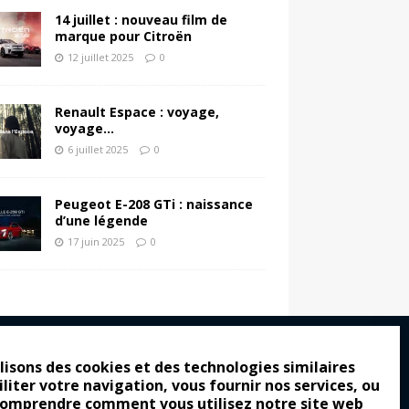
14 juillet : nouveau film de
marque pour Citroën
12 juillet 2025
0
Renault Espace : voyage,
voyage…
6 juillet 2025
0
Peugeot E-208 GTi : naissance
d’une légende
17 juin 2025
0
lisons des cookies et des technologies similaires
iliter votre navigation, vous fournir nos services, ou
ro : pour les gens vrais
comprendre comment vous utilisez notre site web