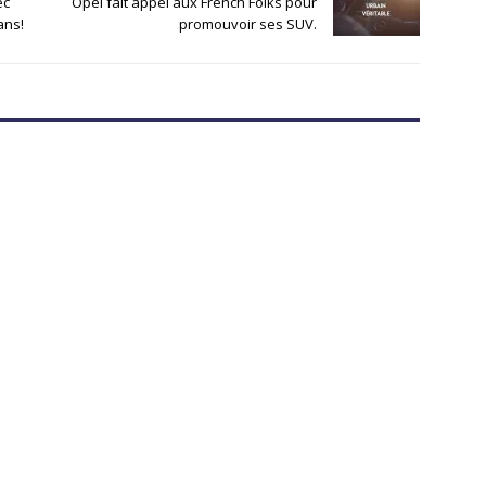
ec
Opel fait appel aux French Folks pour
ans!
promouvoir ses SUV.