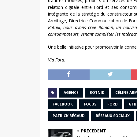
d’autres modèles, produits ou services de Fo
relation digitale entre Ford et ses conso
intégrante de la stratégie du constructeur s
Armitage, Directrice Communication de For
Botnik, nous avons créé Romain, un nouveau
consommateurs, venant compléter les intéraction
Une belle initiative pour promouvoir la connec
Via Ford.
AGENCE
BOTNIK
CÉLINE AR
FACEBOOK
FOCUS
FORD
GTB
PATRICK BÉGAUD
RÉSEAUX SOCIAUX
PRÉCÉDENT