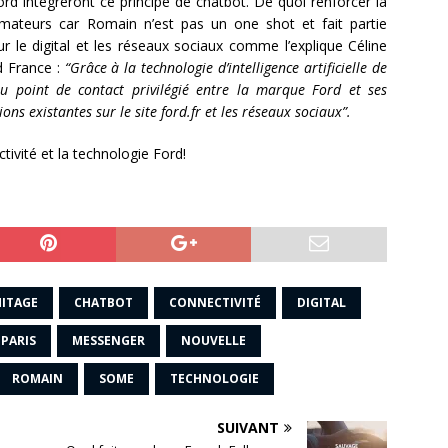
rd intègreront ce principe de chatbot. De quoi renforcer la
mmateurs car Romain n’est pas un one shot et fait partie
ur le digital et les réseaux sociaux comme l’explique Céline
d France :
“Grâce à la technologie d’intelligence artificielle de
 point de contact privilégié entre la marque Ford et ses
s existantes sur le site ford.fr et les réseaux sociaux”.
tivité et la technologie Ford!
MITAGE
CHATBOT
CONNECTIVITÉ
DIGITAL
 PARIS
MESSENGER
NOUVELLE
ROMAIN
SOME
TECHNOLOGIE
SUIVANT