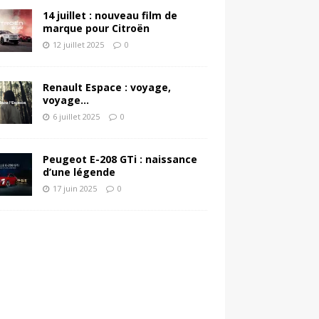
14 juillet : nouveau film de
marque pour Citroën
12 juillet 2025
0
Renault Espace : voyage,
voyage…
6 juillet 2025
0
Peugeot E-208 GTi : naissance
d’une légende
17 juin 2025
0