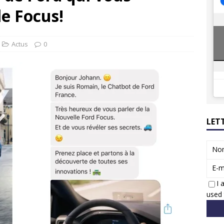
ions reprennent bientôt…
ACTUS
le Focus!
8 : Oui, les français vont parfois trop loin.
ACTUS
Actus
0
LET
No
E-m
I 
used 