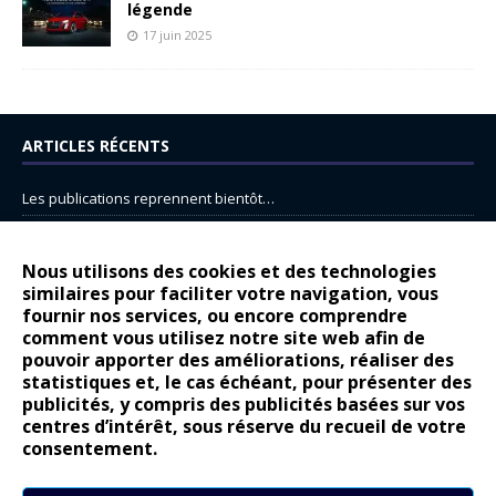
légende
17 juin 2025
ARTICLES RÉCENTS
Les publications reprennent bientôt…
DS N°8 : Oui, les français vont parfois trop loin.
14 juillet : nouveau film de marque pour Citroën
Nous utilisons des cookies et des technologies
similaires pour faciliter votre navigation, vous
Renault Espace : voyage, voyage…
fournir nos services, ou encore comprendre
Peugeot E-208 GTi : naissance d’une légende
comment vous utilisez notre site web afin de
pouvoir apporter des améliorations, réaliser des
statistiques et, le cas échéant, pour présenter des
COMMENTAIRES RÉCENTS
publicités, y compris des publicités basées sur vos
centres d’intérêt, sous réserve du recueil de votre
Bernard Dardart
dans
Dacia Sandero : pour les gens vrais
consentement.
Gilly
dans
Citroën ë-C3 : la révolution a commencé