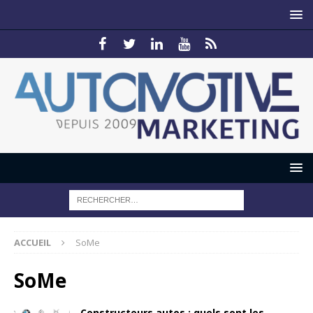
ACCUEIL
SoMe
SoMe
Constructeurs autos : quels sont les