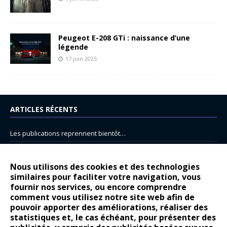
Peugeot E-208 GTi : naissance d’une
légende
17 juin 2025
ARTICLES RÉCENTS
Les publications reprennent bientôt…
DS N°8 : Oui, les français vont parfois trop loin.
14 juillet : nouveau film de marque pour Citroën
Nous utilisons des cookies et des technologies
similaires pour faciliter votre navigation, vous
Renault Espace : voyage, voyage…
fournir nos services, ou encore comprendre
Peugeot E-208 GTi : naissance d’une légende
comment vous utilisez notre site web afin de
pouvoir apporter des améliorations, réaliser des
statistiques et, le cas échéant, pour présenter des
COMMENTAIRES RÉCENTS