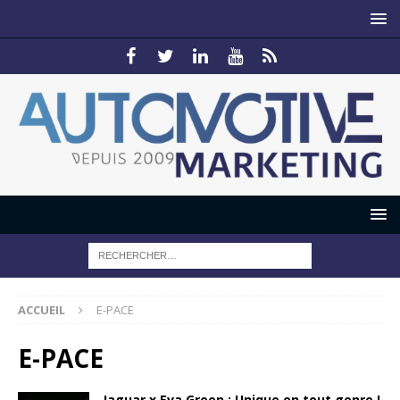
ACCUEIL
E-PACE
E-PACE
Jaguar x Eva Green : Unique en tout genre !