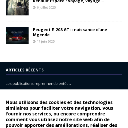
Renault Espace : voyage, voyage…
6 juillet 2025
Peugeot E-208 GTi : naissance d’une
légende
17 juin 2025
ARTICLES RÉCENTS
Les publications reprennent bientôt…
DS N°8 : Oui, les français vont parfois trop loin.
14 juillet : nouveau film de marque pour Citroën
Nous utilisons des cookies et des technologies
similaires pour faciliter votre navigation, vous
Renault Espace : voyage, voyage…
fournir nos services, ou encore comprendre
Peugeot E-208 GTi : naissance d’une légende
comment vous utilisez notre site web afin de
pouvoir apporter des améliorations, réaliser des