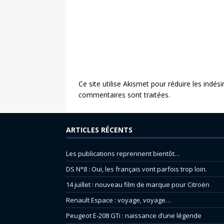
Ce site utilise Akismet pour réduire les indési
commentaires sont traitées
.
ARTICLES RÉCENTS
Les publications reprennent bientôt…
DS N°8 : Oui, les français vont parfois trop loin.
14 juillet : nouveau film de marque pour Citroën
Renault Espace : voyage, voyage…
Peugeot E-208 GTi : naissance d’une légende