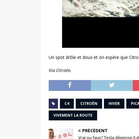
Un spot drôle et doux et on espère que Citroën
Via Citroën.
C4
CITROËN
HIVER
PIC
VIVEMENT LA ROUTE
PRÉCÉDENT
Vrai ou faux? Tesla dépense 0 d