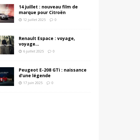
14 juillet : nouveau film de
marque pour Citroën
12 juillet 2025
0
Renault Espace : voyage,
voyage…
6 juillet 2025
0
Peugeot E-208 GTi : naissance
d’une légende
17 juin 2025
0