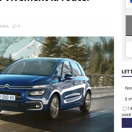
8 GTi : naissance d’une légende
ACTUS
 Honda dévoile un spot publicitaire… confiné!
ACTUS
Actus
0
LET
No
E-m
I 
used 