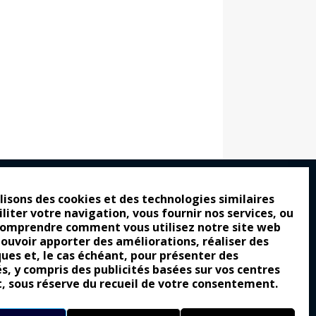
lisons des cookies et des technologies similaires
iliter votre navigation, vous fournir nos services, ou
ro : pour les gens vrais
comprendre comment vous utilisez notre site web
tion a commencé
pouvoir apporter des améliorations, réaliser des
ques et, le cas échéant, pour présenter des
e attraction de la légèreté
és, y compris des publicités basées sur vos centres
t, sous réserve du recueil de votre consentement.
llement envoûtante ?
Yes of Corsa !