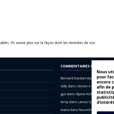
rables.
En savoir plus sur la façon dont les données de vos
COMMENTAIRES RÉCENTS
Nous uti
pour fac
Bernard Dardart
dans
Dacia Sande
encore 
Gilly
dans
Citroën ë-C3 : la révolu
afin de 
statisti
gyo
dans
Alpine A290 : L’irrésistibl
publicit
d’intérê
leroy
dans
Lancia Ypsilon : nature
maria
dans
Nouvelle Opel Corsa : 