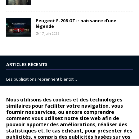
Peugeot E-208 GTi : naissance d’une
légende
17 juin 2025
ARTICLES RÉCENTS
Les publications reprennent bientôt…
DS N°8 : Oui, les français vont parfois trop loin.
14 juillet : nouveau film de marque pour Citroën
Nous utilisons des cookies et des technologies
similaires pour faciliter votre navigation, vous
Renault Espace : voyage, voyage…
fournir nos services, ou encore comprendre
comment vous utilisez notre site web afin de
Peugeot E-208 GTi : naissance d’une légende
pouvoir apporter des améliorations, réaliser des
statistiques et, le cas échéant, pour présenter des
COMMENTAIRES RÉCENTS
publicités, y compris des publicités basées sur vos