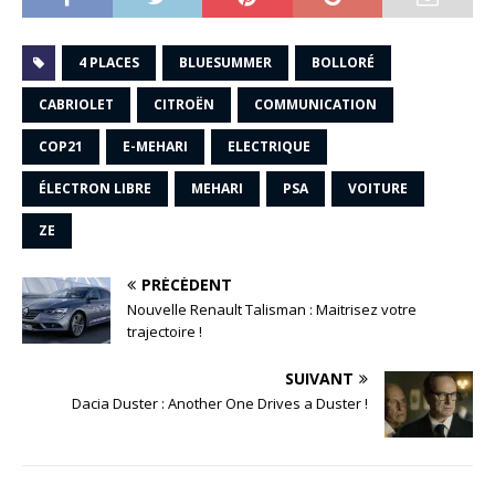
4 PLACES
BLUESUMMER
BOLLORÉ
CABRIOLET
CITROËN
COMMUNICATION
COP21
E-MEHARI
ELECTRIQUE
ÉLECTRON LIBRE
MEHARI
PSA
VOITURE
ZE
PRÉCÉDENT
Nouvelle Renault Talisman : Maitrisez votre
trajectoire !
SUIVANT
Dacia Duster : Another One Drives a Duster !