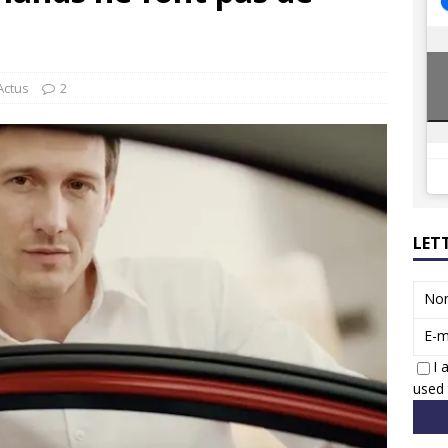
ions reprennent bientôt…
ACTUS
8 : Oui, les français vont parfois trop loin.
ACTUS
Actus
2
LET
No
E-m
I 
used 