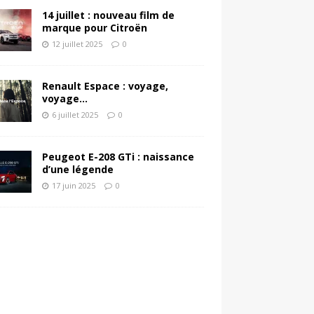
14 juillet : nouveau film de
marque pour Citroën
12 juillet 2025
0
Renault Espace : voyage,
voyage…
6 juillet 2025
0
Peugeot E-208 GTi : naissance
d’une légende
17 juin 2025
0