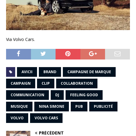
Via Volvo Cars.
AVICII
BRAND
CAMPAGNE DE MARQUE
CAMPAIGN
CLIP
COLLABORATION
COMMUNICATION
DJ
FEELING GOOD
MUSIQUE
NINA SIMONE
PUB
PUBLICITÉ
VOLVO
VOLVO CARS
PRÉCÉDENT