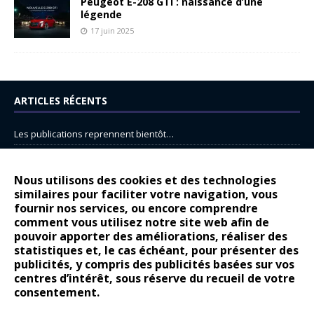
Peugeot E-208 GTi : naissance d’une
légende
17 juin 2025
ARTICLES RÉCENTS
Les publications reprennent bientôt…
DS N°8 : Oui, les français vont parfois trop loin.
14 juillet : nouveau film de marque pour Citroën
Nous utilisons des cookies et des technologies
similaires pour faciliter votre navigation, vous
Renault Espace : voyage, voyage…
fournir nos services, ou encore comprendre
comment vous utilisez notre site web afin de
Peugeot E-208 GTi : naissance d’une légende
pouvoir apporter des améliorations, réaliser des
statistiques et, le cas échéant, pour présenter des
COMMENTAIRES RÉCENTS
publicités, y compris des publicités basées sur vos
centres d’intérêt, sous réserve du recueil de votre
Bernard Dardart
dans
Dacia Sandero : pour les gens vrais
consentement.
Gilly
dans
Citroën ë-C3 : la révolution a commencé