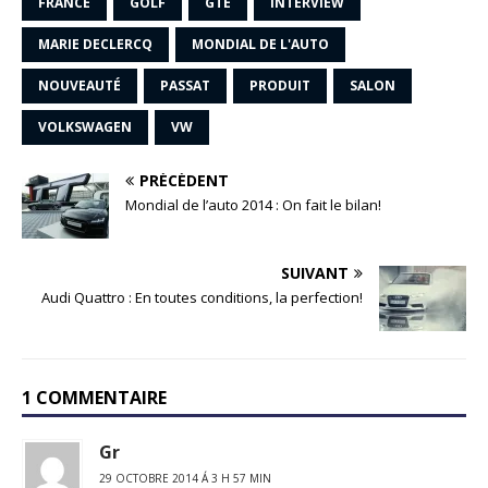
FRANCE
GOLF
GTE
INTERVIEW
MARIE DECLERCQ
MONDIAL DE L'AUTO
NOUVEAUTÉ
PASSAT
PRODUIT
SALON
VOLKSWAGEN
VW
PRÉCÉDENT
Mondial de l’auto 2014 : On fait le bilan!
SUIVANT
Audi Quattro : En toutes conditions, la perfection!
1 COMMENTAIRE
Gr
29 OCTOBRE 2014 Á 3 H 57 MIN