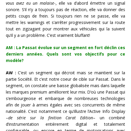
vous avez eu un malaise
-, elle va d’abord émettre un signal
sonore. S’il n’y a toujours pas de réaction, elle va donner des
petits coups de frein. Si toujours rien ne se passe, elle va
mettre les warnings et s’arrêter progressivement sur la route
tout en zigzagant pour montrer aux véhicules qui la suivent
qu’il y a un problème. C’est vraiment bluffant!
AM : La Passat évolue sur un segment en fort déclin ces
derniers années. Quels sont vos objectifs pour ce
modèle?
AW :
C’est un segment qui décroit mais se maintient sur la
partie Société. Et c’est notre coeur de cible sur Passat. Dans le
segment, on constate une baisse globalisée mais dans laquelle
les marques premium améliorent leur mix. D’où une Passat qui
s’embourgeoise et embarque de nombreuses technologies
afin de jouer à armes égales avec ses concurrents de même
nationalité. C’est notamment ce qu’illustre l’Active Info Display
–
de série sur la finition Carat Edition
– un combiné
d’instrumentation entièrement digital et totalement
configurable, ou encore en terme de motorisations avec