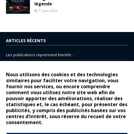
légende
17 juin 2025
ARTICLES RÉCENTS
Les publications reprennent bientôt…
DS N°8 : Oui, les français vont parfois trop loin.
14 juillet : nouveau film de marque pour Citroën
Nous utilisons des cookies et des technologies
similaires pour faciliter votre navigation, vous
Renault Espace : voyage, voyage…
fournir nos services, ou encore comprendre
comment vous utilisez notre site web afin de
Peugeot E-208 GTi : naissance d’une légende
pouvoir apporter des améliorations, réaliser des
statistiques et, le cas échéant, pour présenter des
COMMENTAIRES RÉCENTS
publicités, y compris des publicités basées sur vos
centres d’intérêt, sous réserve du recueil de votre
Bernard Dardart
dans
Dacia Sandero : pour les gens vrais
consentement.
Gilly
dans
Citroën ë-C3 : la révolution a commencé