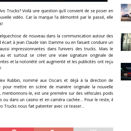
vo Trucks? Voilà une question qu’il convient de se poser en
velle vidéo. Car la marque l’a démontré par le passé, elle
s!
 quelquechose de nouveau dans la communication autour des
and écart à Jean Claude Van Damme ou en faisant conduire un
ussi impressionnantes dans l’univers des trucks. Mais le
au et surtout se créer une vraie signature originale de
tes et la notoriété ont augmenté et les publicités ont reçu
!
 Alex Rubbin, nommé aux Oscars et déjà à la direction de
é pour mettre en scène de manière originale la nouvelle
, mentionnons-le, est une première sur des véhicules poids
ès ou dans un casino et en caméra cachée… Pour le reste, il
vo Trucks nous fait patienter avec ce teaser…