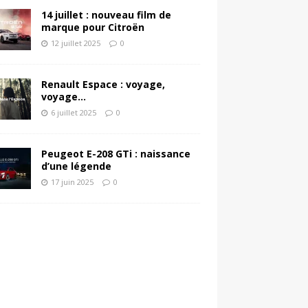
14 juillet : nouveau film de
marque pour Citroën
12 juillet 2025
0
Renault Espace : voyage,
voyage…
6 juillet 2025
0
Peugeot E-208 GTi : naissance
d’une légende
17 juin 2025
0