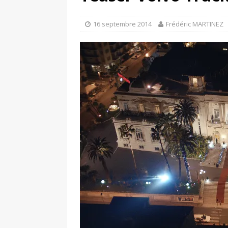
[ 17 juin 2025 ]
Peugeot E-20
[ 11 avril 2020 ]
#StayHome :
16 septembre 2014
Frédéric MARTINEZ