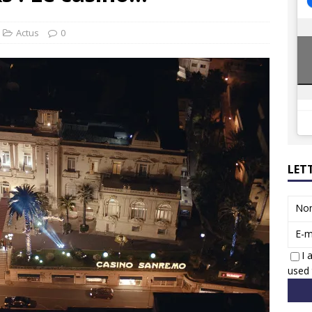
8 GTi : naissance d’une légende
ACTUS
 Honda dévoile un spot publicitaire… confiné!
ACTUS
Actus
0
LET
No
E-m
I 
used 