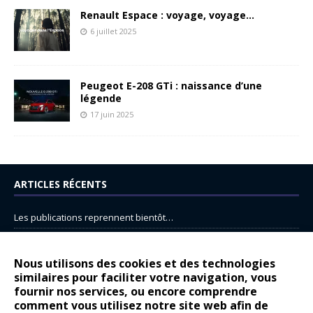
Renault Espace : voyage, voyage…
6 juillet 2025
Peugeot E-208 GTi : naissance d’une
légende
17 juin 2025
ARTICLES RÉCENTS
Les publications reprennent bientôt…
DS N°8 : Oui, les français vont parfois trop loin.
14 juillet : nouveau film de marque pour Citroën
Nous utilisons des cookies et des technologies
similaires pour faciliter votre navigation, vous
Renault Espace : voyage, voyage…
fournir nos services, ou encore comprendre
Peugeot E-208 GTi : naissance d’une légende
comment vous utilisez notre site web afin de