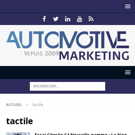
ACCUEIL
tactile
tactile
Essai Citroën C4 Nouvelle gamme : Le bien-