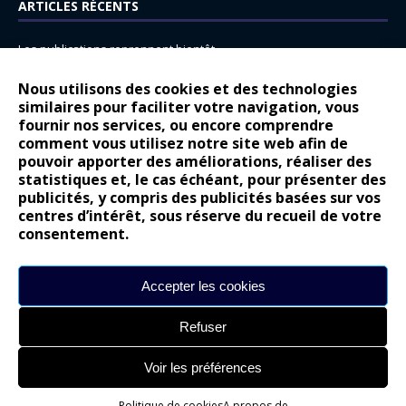
ARTICLES RÉCENTS
Les publications reprennent bientôt…
DS N°8 : Oui, les français vont parfois trop loin.
Nous utilisons des cookies et des technologies
similaires pour faciliter votre navigation, vous
14 juillet : nouveau film de marque pour Citroën
fournir nos services, ou encore comprendre
Renault Espace : voyage, voyage…
comment vous utilisez notre site web afin de
pouvoir apporter des améliorations, réaliser des
Peugeot E-208 GTi : naissance d’une légende
statistiques et, le cas échéant, pour présenter des
publicités, y compris des publicités basées sur vos
COMMENTAIRES RÉCENTS
centres d’intérêt, sous réserve du recueil de votre
consentement.
Bernard Dardart
dans
Dacia Sandero : pour les gens vrais
Gilly
dans
Citroën ë-C3 : la révolution a commencé
Accepter les cookies
gyo
dans
Alpine A290 : L’irrésistible attraction de la légèreté
Refuser
leroy
dans
Lancia Ypsilon : naturellement envoûtante ?
maria
dans
Nouvelle Opel Corsa : Yes of Corsa !
Voir les préférences
Politique de cookies
A propos de