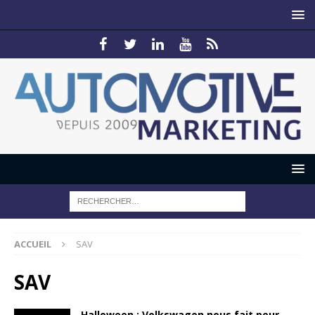
ACCUEIL
SAV
SAV
Halloween : Volkswagen nous fait peur…