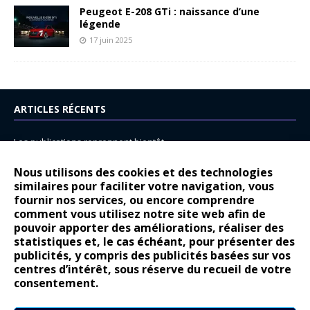
Peugeot E-208 GTi : naissance d’une
légende
17 juin 2025
ARTICLES RÉCENTS
Les publications reprennent bientôt…
DS N°8 : Oui, les français vont parfois trop loin.
Nous utilisons des cookies et des technologies
similaires pour faciliter votre navigation, vous
14 juillet : nouveau film de marque pour Citroën
fournir nos services, ou encore comprendre
Renault Espace : voyage, voyage…
comment vous utilisez notre site web afin de
pouvoir apporter des améliorations, réaliser des
Peugeot E-208 GTi : naissance d’une légende
statistiques et, le cas échéant, pour présenter des
publicités, y compris des publicités basées sur vos
COMMENTAIRES RÉCENTS
centres d’intérêt, sous réserve du recueil de votre
consentement.
Bernard Dardart
dans
Dacia Sandero : pour les gens vrais