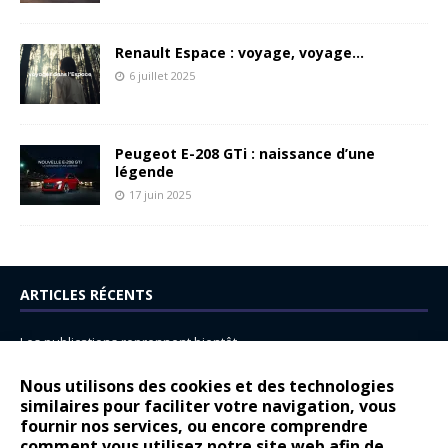
Renault Espace : voyage, voyage…
6 juillet 2025
Peugeot E-208 GTi : naissance d’une
légende
17 juin 2025
ARTICLES RÉCENTS
Les publications reprennent bientôt…
DS N°8 : Oui, les français vont parfois trop loin.
Nous utilisons des cookies et des technologies
14 juillet : nouveau film de marque pour Citroën
similaires pour faciliter votre navigation, vous
fournir nos services, ou encore comprendre
Renault Espace : voyage, voyage…
comment vous utilisez notre site web afin de