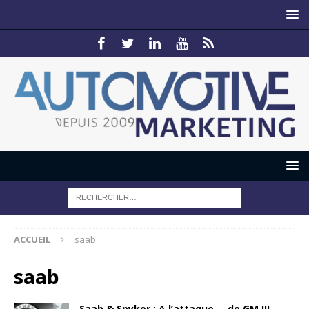
ACCUEIL
saab
saab
Saab & Spyker : A l’attaque…. de GM !!!