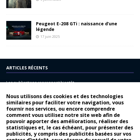
Peugeot E-208 GTi : naissance d’une
légende
17 juin 2025
ARTICLES RÉCENTS
Les publications reprennent bientôt…
DS N°8 : Oui, les français vont parfois trop loin.
Nous utilisons des cookies et des technologies
similaires pour faciliter votre navigation, vous
14 juillet : nouveau film de marque pour Citroën
fournir nos services, ou encore comprendre
Renault Espace : voyage, voyage…
comment vous utilisez notre site web afin de
pouvoir apporter des améliorations, réaliser des
Peugeot E-208 GTi : naissance d’une légende
statistiques et, le cas échéant, pour présenter des
publicités, y compris des publicités basées sur vos
COMMENTAIRES RÉCENTS