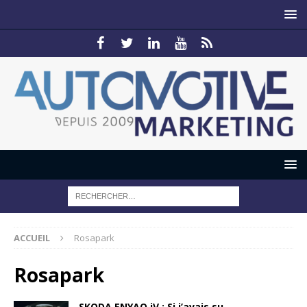
ACCUEIL
Rosapark
Rosapark
SKODA ENYAQ iV : Si j’avais su…