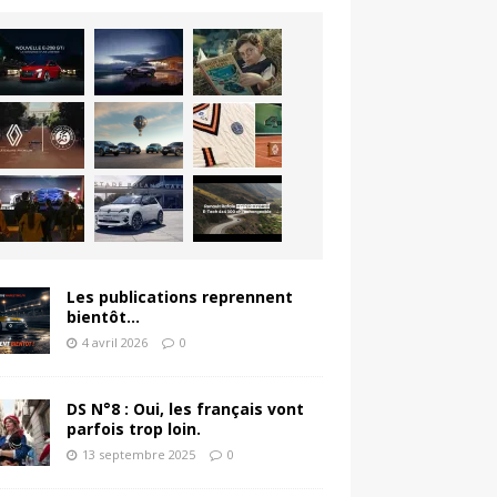
Les publications reprennent
bientôt…
4 avril 2026
0
DS N°8 : Oui, les français vont
parfois trop loin.
13 septembre 2025
0