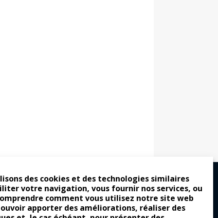
lisons des cookies et des technologies similaires
iliter votre navigation, vous fournir nos services, ou
comprendre comment vous utilisez notre site web
ro : pour les gens vrais
pouvoir apporter des améliorations, réaliser des
tion a commencé
ques et, le cas échéant, pour présenter des