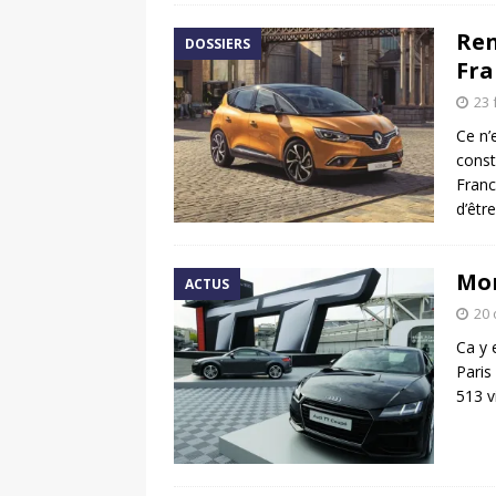
Ren
DOSSIERS
Fra
23 
Ce n’
const
Franc
d’êtr
Mon
ACTUS
20 
Ca y 
Paris
513 v