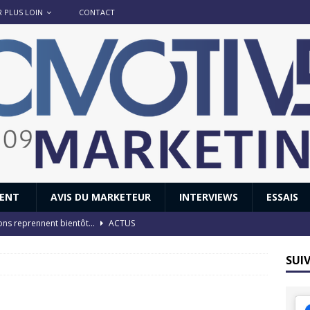
R PLUS LOIN
CONTACT
IENT
AVIS DU MARKETEUR
INTERVIEWS
ESSAIS
ions reprennent bientôt…
ACTUS
8 : Oui, les français vont parfois trop loin.
ACTUS
SUI
 : nouveau film de marque pour Citroën
AVIS DU MARKETEUR
ace : voyage, voyage…
ACTUS