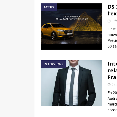
DS 
ACTUS
l’e
3 f
C’est
nouve
Préci
60 s
Int
INTERVIEWS
rel
Fra
24 
En 20
Audi 
march
const