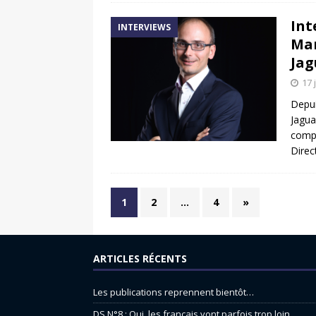
Int
INTERVIEWS
Mar
Jag
17 
Depui
Jagua
compr
Direc
1
2
…
4
»
ARTICLES RÉCENTS
Les publications reprennent bientôt…
DS N°8 : Oui, les français vont parfois trop loin.