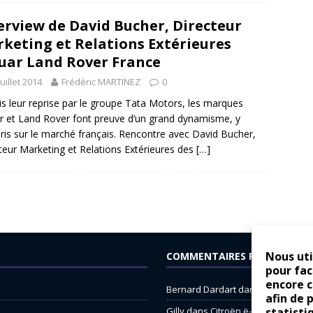
erview de David Bucher, Directeur
keting et Relations Extérieures
uar Land Rover France
juillet 2014
Frédéric MARTINEZ
0
s leur reprise par le groupe Tata Motors, les marques
r et Land Rover font preuve d’un grand dynamisme, y
is sur le marché français. Rencontre avec David Bucher,
teur Marketing et Relations Extérieures des
[…]
Nous uti
COMMENTAIRES RÉCENTS
pour fac
encore 
Bernard Dardart
dans
Dacia Sande
afin de 
Gilly
dans
Citroën ë-C3 : la révolu
statisti