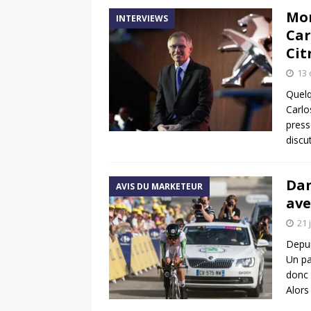
Mon
INTERVIEWS
Car
Cit
13 
Quelq
Carlo
press
discu
Dan
AVIS DU MARKETEUR
ave
21 
Depui
Un pa
donc 
Alors