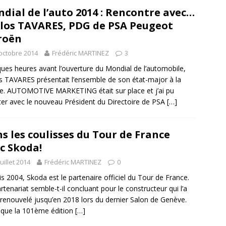
dial de l’auto 2014 : Rencontre avec…
los TAVARES, PDG de PSA Peugeot
roën
octobre 2014
Frédéric MARTINEZ
3
ues heures avant l’ouverture du Mondial de l’automobile,
s TAVARES présentait l’ensemble de son état-major à la
e. AUTOMOTIVE MARKETING était sur place et j’ai pu
ter avec le nouveau Président du Directoire de PSA
[…]
s les coulisses du Tour de France
c Skoda!
juillet 2014
Frédéric MARTINEZ
0
s 2004, Skoda est le partenaire officiel du Tour de France.
rtenariat semble-t-il concluant pour le constructeur qui l’a
renouvelé jusqu’en 2018 lors du dernier Salon de Genève.
 que la 101ème édition
[…]