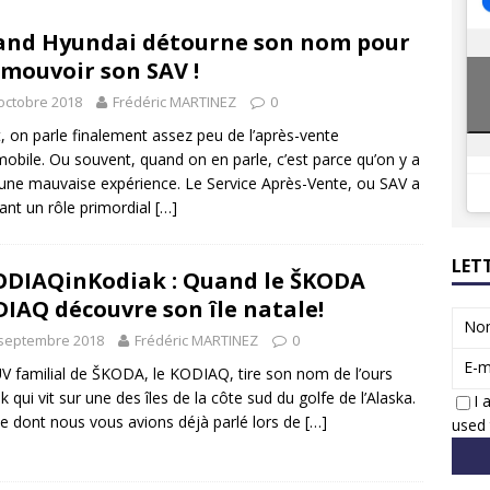
8 GTi : naissance d’une légende
ACTUS
nd Hyundai détourne son nom pour
 Honda dévoile un spot publicitaire… confiné!
ACTUS
mouvoir son SAV !
octobre 2018
Frédéric MARTINEZ
0
t, on parle finalement assez peu de l’après-vente
obile. Ou souvent, quand on en parle, c’est parce qu’on y a
une mauvaise expérience. Le Service Après-Vente, ou SAV a
ant un rôle primordial
[…]
LET
DIAQinKodiak : Quand le ŠKODA
IAQ découvre son île natale!
No
 septembre 2018
Frédéric MARTINEZ
0
E-m
V familial de ŠKODA, le KODIAQ, tire son nom de l’ours
k qui vit sur une des îles de la côte sud du golfe de l’Alaska.
I 
le dont nous vous avions déjà parlé lors de
[…]
used 