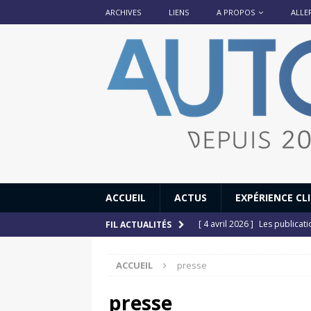
ARCHIVES
LIENS
A PROPOS
ALLE
ACCUEIL
ACTUS
EXPÉRIENCE CL
[ 4 avril 2026 ]
Les publicat
FIL ACTUALITÉS
[ 13 septembre 2025 ]
DS N°
ACCUEIL
presse
[ 12 juillet 2025 ]
14 juillet
[ 6 juillet 2025 ]
Renault Esp
presse