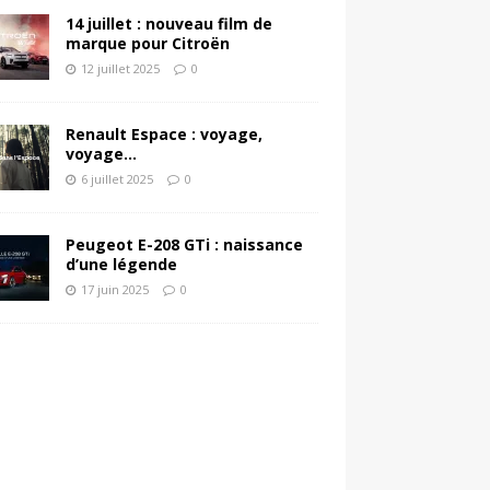
14 juillet : nouveau film de
marque pour Citroën
12 juillet 2025
0
Renault Espace : voyage,
voyage…
6 juillet 2025
0
Peugeot E-208 GTi : naissance
d’une légende
17 juin 2025
0