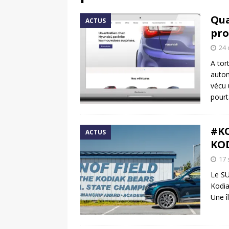
[ 17 juin 2025 ]
Peugeot E-20
Qua
ACTUS
[ 11 avril 2020 ]
#StayHome :
pro
24 
A tor
autom
vécu 
pourt
#KO
ACTUS
KOD
17
Le SU
Kodia
Une î