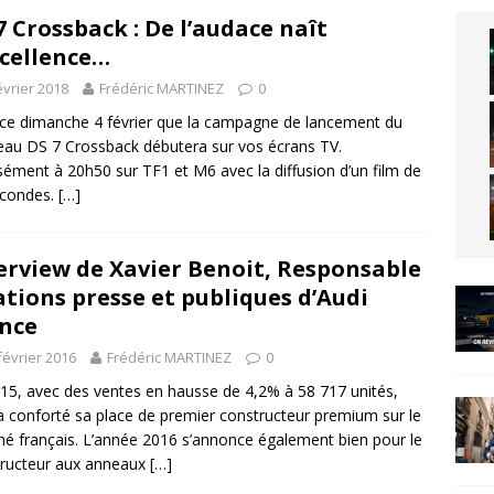
7 Crossback : De l’audace naît
xcellence…
évrier 2018
Frédéric MARTINEZ
0
 ce dimanche 4 février que la campagne de lancement du
au DS 7 Crossback débutera sur vos écrans TV.
sément à 20h50 sur TF1 et M6 avec la diffusion d’un film de
econdes.
[…]
erview de Xavier Benoit, Responsable
ations presse et publiques d’Audi
nce
février 2016
Frédéric MARTINEZ
0
15, avec des ventes en hausse de 4,2% à 58 717 unités,
a conforté sa place de premier constructeur premium sur le
é français. L’année 2016 s’annonce également bien pour le
ructeur aux anneaux
[…]