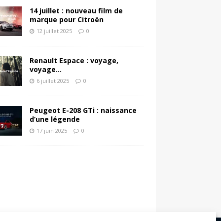
14 juillet : nouveau film de
marque pour Citroën
12 juillet 2025
0
Renault Espace : voyage,
voyage…
6 juillet 2025
0
Peugeot E-208 GTi : naissance
d’une légende
17 juin 2025
0