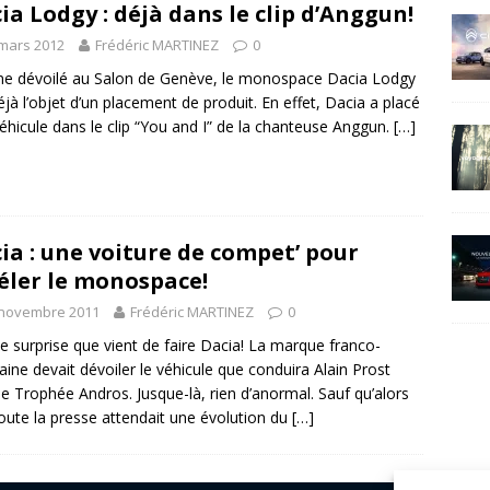
ia Lodgy : déjà dans le clip d’Anggun!
mars 2012
Frédéric MARTINEZ
0
ne dévoilé au Salon de Genève, le monospace Dacia Lodgy
déjà l’objet d’un placement de produit. En effet, Dacia a placé
éhicule dans le clip “You and I” de la chanteuse Anggun.
[…]
ia : une voiture de compet’ pour
éler le monospace!
 novembre 2011
Frédéric MARTINEZ
0
e surprise que vient de faire Dacia! La marque franco-
ine devait dévoiler le véhicule que conduira Alain Prost
le Trophée Andros. Jusque-là, rien d’anormal. Sauf qu’alors
oute la presse attendait une évolution du
[…]