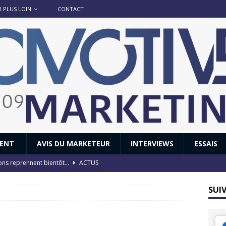
R PLUS LOIN
CONTACT
IENT
AVIS DU MARKETEUR
INTERVIEWS
ESSAIS
ions reprennent bientôt…
ACTUS
8 : Oui, les français vont parfois trop loin.
ACTUS
SUI
 : nouveau film de marque pour Citroën
AVIS DU MARKETEUR
ace : voyage, voyage…
ACTUS