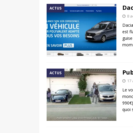
Dac
ACTUS
8 a
Dacia
est f
guise
mom
Pub
ACTUS
17 
Le vo
monos
990€)
quoi 