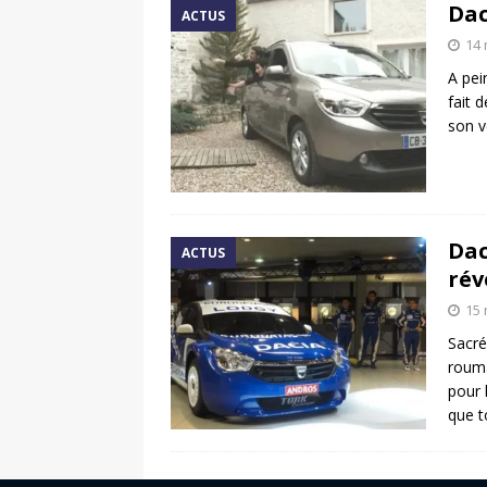
Dac
ACTUS
14 
A pei
fait 
son v
Dac
ACTUS
rév
15
Sacré
rouma
pour 
que t