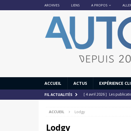
ARCHIVES
LIENS
A PROPOS
ALLE
ACCUEIL
ACTUS
EXPÉRIENCE CL
[ 4 avril 2026 ]
Les publicat
FIL ACTUALITÉS
[ 13 septembre 2025 ]
DS N°
ACCUEIL
Lodgy
[ 12 juillet 2025 ]
14 juillet
[ 6 juillet 2025 ]
Renault Esp
Lodgy