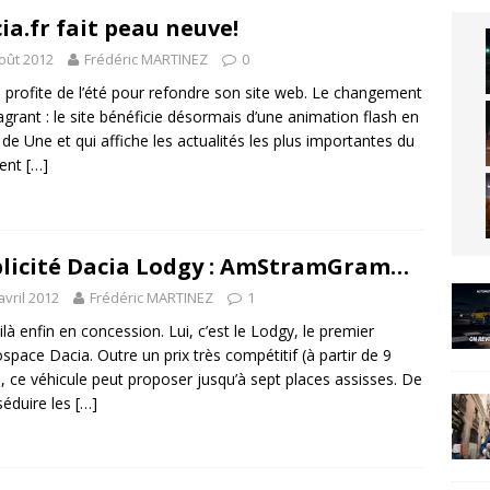
ia.fr fait peau neuve!
oût 2012
Frédéric MARTINEZ
0
 profite de l’été pour refondre son site web. Le changement
lagrant : le site bénéficie désormais d’une animation flash en
 de Une et qui affiche les actualités les plus importantes du
ent
[…]
licité Dacia Lodgy : AmStramGram…
avril 2012
Frédéric MARTINEZ
1
ilà enfin en concession. Lui, c’est le Lodgy, le premier
pace Dacia. Outre un prix très compétitif (à partir de 9
, ce véhicule peut proposer jusqu’à sept places assisses. De
séduire les
[…]