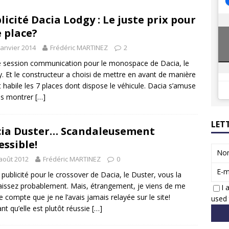
8 GTi : naissance d’une légende
ACTUS
licité Dacia Lodgy : Le juste prix pour
 Honda dévoile un spot publicitaire… confiné!
ACTUS
 place?
janvier 2014
Frédéric MARTINEZ
2
e session communication pour le monospace de Dacia, le
. Et le constructeur a choisi de mettre en avant de manière
t habile les 7 places dont dispose le véhicule. Dacia s’amuse
us montrer
[…]
LET
ia Duster… Scandaleusement
essible!
No
août 2012
Frédéric MARTINEZ
0
E-m
 publicité pour le crossover de Dacia, le Duster, vous la
issez probablement. Mais, étrangement, je viens de me
I 
e compte que je ne l’avais jamais relayée sur le site!
used 
nt qu’elle est plutôt réussie
[…]