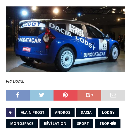
Via Dacia.
ALAIN PROST
ANDROS
DACIA
LODGY
MONOSPACE
RÉVÉLATION
SPORT
TROPHÉE