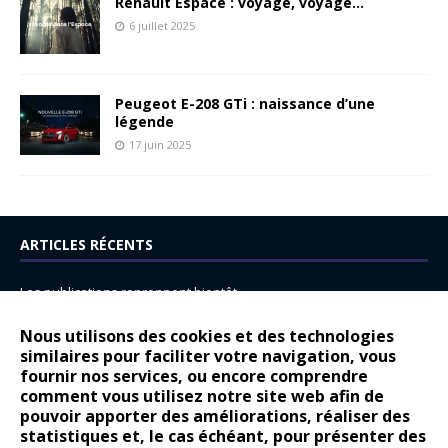
Renault Espace : voyage, voyage…
6 juillet 2025
Peugeot E-208 GTi : naissance d’une
légende
17 juin 2025
ARTICLES RÉCENTS
Les publications reprennent bientôt…
DS N°8 : Oui, les français vont parfois trop loin.
Nous utilisons des cookies et des technologies
14 juillet : nouveau film de marque pour Citroën
similaires pour faciliter votre navigation, vous
fournir nos services, ou encore comprendre
Renault Espace : voyage, voyage…
comment vous utilisez notre site web afin de
pouvoir apporter des améliorations, réaliser des
Peugeot E-208 GTi : naissance d’une légende
statistiques et, le cas échéant, pour présenter des