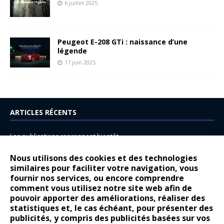
6 juillet 2025
Peugeot E-208 GTi : naissance d’une
légende
17 juin 2025
ARTICLES RÉCENTS
Les publications reprennent bientôt…
DS N°8 : Oui, les français vont parfois trop loin.
Nous utilisons des cookies et des technologies
similaires pour faciliter votre navigation, vous
14 juillet : nouveau film de marque pour Citroën
fournir nos services, ou encore comprendre
Renault Espace : voyage, voyage…
comment vous utilisez notre site web afin de
pouvoir apporter des améliorations, réaliser des
Peugeot E-208 GTi : naissance d’une légende
statistiques et, le cas échéant, pour présenter des
publicités, y compris des publicités basées sur vos
COMMENTAIRES RÉCENTS