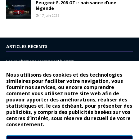
Peugeot E-208 GTi : naissance d’une
légende
17 juin 2025
ARTICLES RÉCENTS
Les publications reprennent bientôt…
DS N°8 : Oui, les français vont parfois trop loin.
Nous utilisons des cookies et des technologies
similaires pour faciliter votre navigation, vous
14 juillet : nouveau film de marque pour Citroën
fournir nos services, ou encore comprendre
Renault Espace : voyage, voyage…
comment vous utilisez notre site web afin de
pouvoir apporter des améliorations, réaliser des
Peugeot E-208 GTi : naissance d’une légende
statistiques et, le cas échéant, pour présenter des
publicités, y compris des publicités basées sur vos
COMMENTAIRES RÉCENTS
centres d’intérêt, sous réserve du recueil de votre
consentement.
Bernard Dardart
dans
Dacia Sandero : pour les gens vrais
Gilly
dans
Citroën ë-C3 : la révolution a commencé