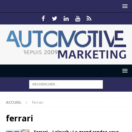
ACCUEIL
ferrari
ferrari
Ferrari – Lelouch : Le grand rendez-vous…