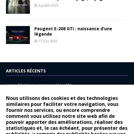
6 juillet 2025
Peugeot E-208 GTi : naissance d’une
légende
17 juin 2025
ARTICLES RÉCENTS
Les publications reprennent bientôt…
DS N°8 : Oui, les français vont parfois trop loin.
Nous utilisons des cookies et des technologies
similaires pour faciliter votre navigation, vous
14 juillet : nouveau film de marque pour Citroën
fournir nos services, ou encore comprendre
Renault Espace : voyage, voyage…
comment vous utilisez notre site web afin de
pouvoir apporter des améliorations, réaliser des
Peugeot E-208 GTi : naissance d’une légende
statistiques et, le cas échéant, pour présenter des