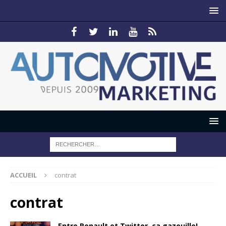
ACCUEIL
contrat
contrat
Entre Renault et Twitter, ça gazouille!