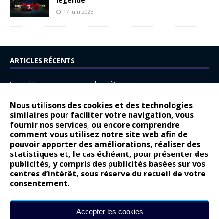
légende
17 juin 2025
ARTICLES RÉCENTS
Les publications reprennent bientôt…
DS N°8 : Oui, les français vont parfois trop loin.
Nous utilisons des cookies et des technologies
14 juillet : nouveau film de marque pour Citroën
similaires pour faciliter votre navigation, vous
fournir nos services, ou encore comprendre
Renault Espace : voyage, voyage…
comment vous utilisez notre site web afin de
pouvoir apporter des améliorations, réaliser des
Peugeot E-208 GTi : naissance d’une légende
statistiques et, le cas échéant, pour présenter des
publicités, y compris des publicités basées sur vos
COMMENTAIRES RÉCENTS
centres d’intérêt, sous réserve du recueil de votre
consentement.
Bernard Dardart
dans
Dacia Sandero : pour les gens vrais
Gilly
dans
Citroën ë-C3 : la révolution a commencé
Accepter les cookies