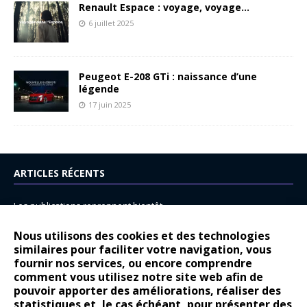
Renault Espace : voyage, voyage…
6 juillet 2025
Peugeot E-208 GTi : naissance d’une
légende
17 juin 2025
ARTICLES RÉCENTS
Les publications reprennent bientôt…
DS N°8 : Oui, les français vont parfois trop loin.
Nous utilisons des cookies et des technologies
14 juillet : nouveau film de marque pour Citroën
similaires pour faciliter votre navigation, vous
fournir nos services, ou encore comprendre
Renault Espace : voyage, voyage…
comment vous utilisez notre site web afin de
pouvoir apporter des améliorations, réaliser des
Peugeot E-208 GTi : naissance d’une légende
statistiques et, le cas échéant, pour présenter des