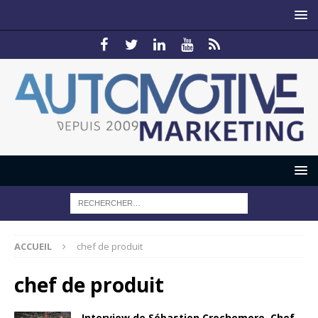
ACCUEIL
chef de produit
chef de produit
Interview de Sébastien Crochemore, Chef