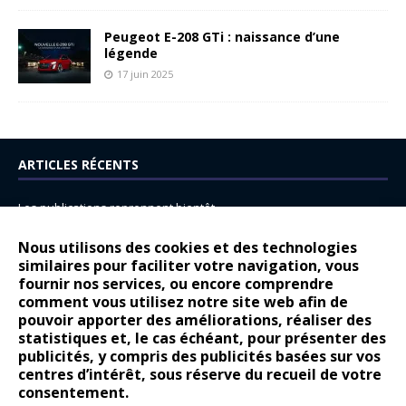
Peugeot E-208 GTi : naissance d’une
légende
17 juin 2025
ARTICLES RÉCENTS
Les publications reprennent bientôt…
DS N°8 : Oui, les français vont parfois trop loin.
Nous utilisons des cookies et des technologies
14 juillet : nouveau film de marque pour Citroën
similaires pour faciliter votre navigation, vous
fournir nos services, ou encore comprendre
Renault Espace : voyage, voyage…
comment vous utilisez notre site web afin de
pouvoir apporter des améliorations, réaliser des
Peugeot E-208 GTi : naissance d’une légende
statistiques et, le cas échéant, pour présenter des
publicités, y compris des publicités basées sur vos
COMMENTAIRES RÉCENTS
centres d’intérêt, sous réserve du recueil de votre
consentement.
Bernard Dardart
dans
Dacia Sandero : pour les gens vrais