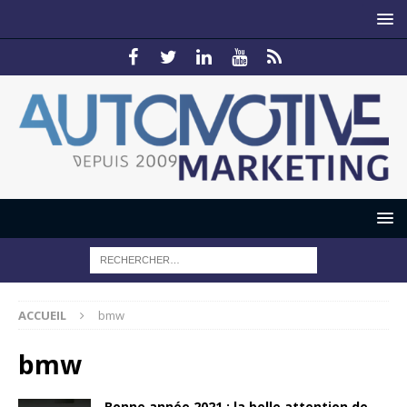
ACCUEIL
bmw
bmw
Bonne année 2021 : la belle attention de