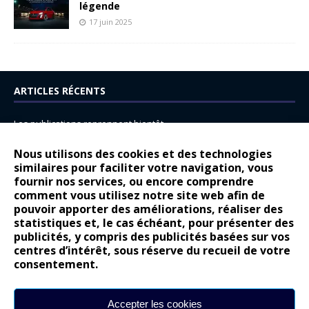
légende
17 juin 2025
ARTICLES RÉCENTS
Les publications reprennent bientôt…
DS N°8 : Oui, les français vont parfois trop loin.
Nous utilisons des cookies et des technologies
14 juillet : nouveau film de marque pour Citroën
similaires pour faciliter votre navigation, vous
fournir nos services, ou encore comprendre
Renault Espace : voyage, voyage…
comment vous utilisez notre site web afin de
pouvoir apporter des améliorations, réaliser des
Peugeot E-208 GTi : naissance d’une légende
statistiques et, le cas échéant, pour présenter des
publicités, y compris des publicités basées sur vos
COMMENTAIRES RÉCENTS
centres d’intérêt, sous réserve du recueil de votre
consentement.
Bernard Dardart
dans
Dacia Sandero : pour les gens vrais
Gilly
dans
Citroën ë-C3 : la révolution a commencé
Accepter les cookies