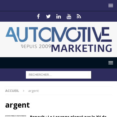
ACCUEIL
argent
argent
Renault : Le Losange plaqué par le XV de