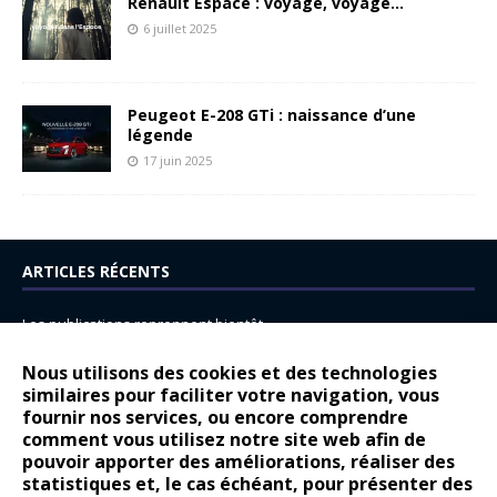
Renault Espace : voyage, voyage…
6 juillet 2025
Peugeot E-208 GTi : naissance d’une
légende
17 juin 2025
ARTICLES RÉCENTS
Les publications reprennent bientôt…
DS N°8 : Oui, les français vont parfois trop loin.
Nous utilisons des cookies et des technologies
14 juillet : nouveau film de marque pour Citroën
similaires pour faciliter votre navigation, vous
fournir nos services, ou encore comprendre
Renault Espace : voyage, voyage…
comment vous utilisez notre site web afin de
pouvoir apporter des améliorations, réaliser des
Peugeot E-208 GTi : naissance d’une légende
statistiques et, le cas échéant, pour présenter des