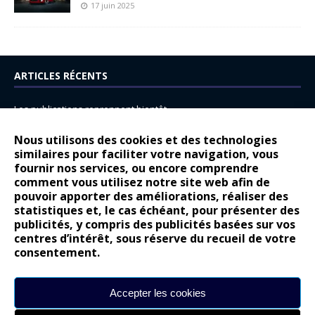
17 juin 2025
ARTICLES RÉCENTS
Les publications reprennent bientôt…
DS N°8 : Oui, les français vont parfois trop loin.
Nous utilisons des cookies et des technologies
similaires pour faciliter votre navigation, vous
14 juillet : nouveau film de marque pour Citroën
fournir nos services, ou encore comprendre
Renault Espace : voyage, voyage…
comment vous utilisez notre site web afin de
pouvoir apporter des améliorations, réaliser des
Peugeot E-208 GTi : naissance d’une légende
statistiques et, le cas échéant, pour présenter des
publicités, y compris des publicités basées sur vos
COMMENTAIRES RÉCENTS
centres d’intérêt, sous réserve du recueil de votre
consentement.
Bernard Dardart
dans
Dacia Sandero : pour les gens vrais
Gilly
dans
Citroën ë-C3 : la révolution a commencé
Accepter les cookies
gyo
dans
Alpine A290 : L’irrésistible attraction de la légèreté