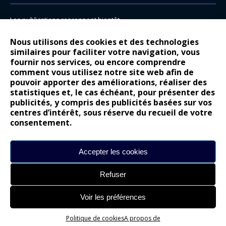
Les publications reprennent bientôt…
DS N°8 : Oui, les français vont parfois trop loin.
Nous utilisons des cookies et des technologies
similaires pour faciliter votre navigation, vous
14 juillet : nouveau film de marque pour Citroën
fournir nos services, ou encore comprendre
Renault Espace : voyage, voyage…
comment vous utilisez notre site web afin de
pouvoir apporter des améliorations, réaliser des
Peugeot E-208 GTi : naissance d’une légende
statistiques et, le cas échéant, pour présenter des
publicités, y compris des publicités basées sur vos
COMMENTAIRES RÉCENTS
centres d’intérêt, sous réserve du recueil de votre
consentement.
Bernard Dardart
dans
Dacia Sandero : pour les gens vrais
Gilly
dans
Citroën ë-C3 : la révolution a commencé
Accepter les cookies
gyo
dans
Alpine A290 : L’irrésistible attraction de la légèreté
Refuser
leroy
dans
Lancia Ypsilon : naturellement envoûtante ?
maria
dans
Nouvelle Opel Corsa : Yes of Corsa !
Voir les préférences
Politique de cookies
A propos de
Site réalisé par
Alexandre Hamed