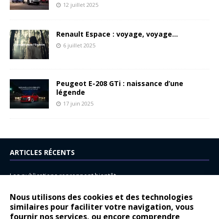
12 juillet 2025
Renault Espace : voyage, voyage…
6 juillet 2025
Peugeot E-208 GTi : naissance d’une
légende
17 juin 2025
ARTICLES RÉCENTS
Les publications reprennent bientôt…
DS N°8 : Oui, les français vont parfois trop loin.
Nous utilisons des cookies et des technologies
14 juillet : nouveau film de marque pour Citroën
similaires pour faciliter votre navigation, vous
fournir nos services, ou encore comprendre