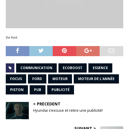
Via Ford.
COMMUNICATION
ECOBOOST
ESSENCE
FOCUS
FORD
MOTEUR
MOTEUR DE L'ANNÉE
PISTON
PUB
PUBLICITÉ
PRÉCÉDENT
Hyundai s’excuse et retire une publicité!
SUIVANT