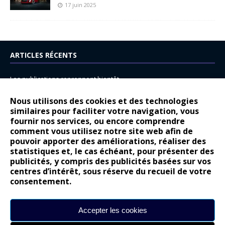
17 juin 2025
ARTICLES RÉCENTS
Les publications reprennent bientôt…
DS N°8 : Oui, les français vont parfois trop loin.
Nous utilisons des cookies et des technologies
14 juillet : nouveau film de marque pour Citroën
similaires pour faciliter votre navigation, vous
fournir nos services, ou encore comprendre
Renault Espace : voyage, voyage…
comment vous utilisez notre site web afin de
pouvoir apporter des améliorations, réaliser des
Peugeot E-208 GTi : naissance d’une légende
statistiques et, le cas échéant, pour présenter des
publicités, y compris des publicités basées sur vos
COMMENTAIRES RÉCENTS
centres d’intérêt, sous réserve du recueil de votre
consentement.
Bernard Dardart
dans
Dacia Sandero : pour les gens vrais
Gilly
dans
Citroën ë-C3 : la révolution a commencé
Accepter les cookies
gyo
dans
Alpine A290 : L’irrésistible attraction de la légèreté