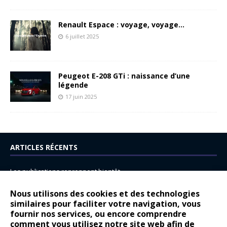
Renault Espace : voyage, voyage…
6 juillet 2025
Peugeot E-208 GTi : naissance d’une
légende
17 juin 2025
ARTICLES RÉCENTS
Les publications reprennent bientôt…
DS N°8 : Oui, les français vont parfois trop loin.
Nous utilisons des cookies et des technologies
14 juillet : nouveau film de marque pour Citroën
similaires pour faciliter votre navigation, vous
fournir nos services, ou encore comprendre
Renault Espace : voyage, voyage…
comment vous utilisez notre site web afin de