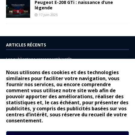
Peugeot E-208 GTi : naissance d’une
légende
17 juin 2025
ARTICLES RÉCENTS
Les publications reprennent bientôt…
DS N°8 : Oui, les français vont parfois trop loin.
Nous utilisons des cookies et des technologies
14 juillet : nouveau film de marque pour Citroën
similaires pour faciliter votre navigation, vous
fournir nos services, ou encore comprendre
Renault Espace : voyage, voyage…
comment vous utilisez notre site web afin de
pouvoir apporter des améliorations, réaliser des
Peugeot E-208 GTi : naissance d’une légende
statistiques et, le cas échéant, pour présenter des
publicités, y compris des publicités basées sur vos
COMMENTAIRES RÉCENTS
centres d’intérêt, sous réserve du recueil de votre
consentement.
Bernard Dardart
dans
Dacia Sandero : pour les gens vrais
Gilly
dans
Citroën ë-C3 : la révolution a commencé