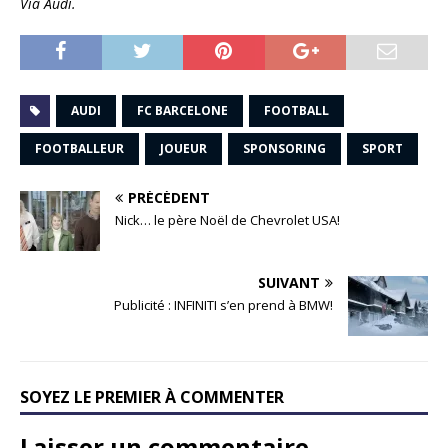
Via Audi.
AUDI
FC BARCELONE
FOOTBALL
FOOTBALLEUR
JOUEUR
SPONSORING
SPORT
PRÉCÉDENT
Nick… le père Noël de Chevrolet USA!
SUIVANT
Publicité : INFINITI s’en prend à BMW!
SOYEZ LE PREMIER À COMMENTER
Laisser un commentaire