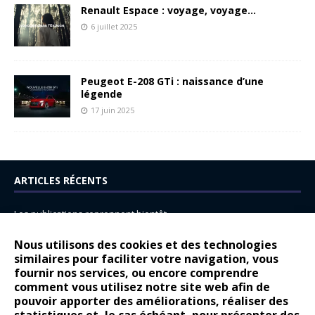
Renault Espace : voyage, voyage…
6 juillet 2025
Peugeot E-208 GTi : naissance d’une
légende
17 juin 2025
ARTICLES RÉCENTS
Les publications reprennent bientôt…
DS N°8 : Oui, les français vont parfois trop loin.
Nous utilisons des cookies et des technologies
14 juillet : nouveau film de marque pour Citroën
similaires pour faciliter votre navigation, vous
fournir nos services, ou encore comprendre
Renault Espace : voyage, voyage…
comment vous utilisez notre site web afin de
pouvoir apporter des améliorations, réaliser des
Peugeot E-208 GTi : naissance d’une légende