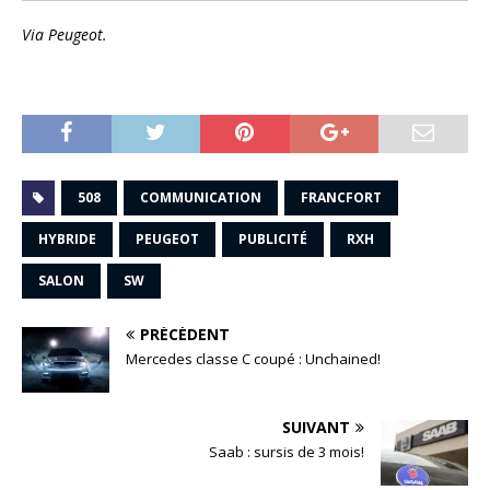
Via Peugeot.
508
COMMUNICATION
FRANCFORT
HYBRIDE
PEUGEOT
PUBLICITÉ
RXH
SALON
SW
PRÉCÉDENT
Mercedes classe C coupé : Unchained!
SUIVANT
Saab : sursis de 3 mois!