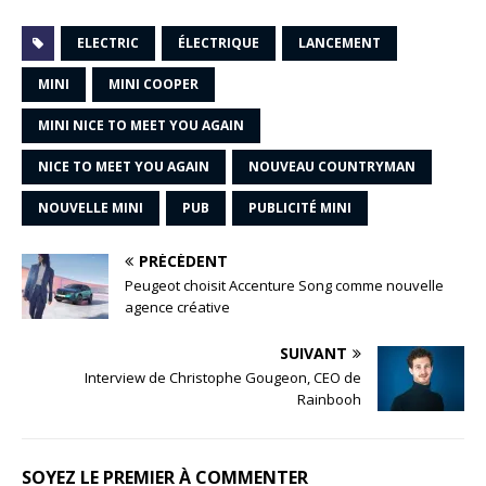
ELECTRIC
ÉLECTRIQUE
LANCEMENT
MINI
MINI COOPER
MINI NICE TO MEET YOU AGAIN
NICE TO MEET YOU AGAIN
NOUVEAU COUNTRYMAN
NOUVELLE MINI
PUB
PUBLICITÉ MINI
PRÉCÉDENT
Peugeot choisit Accenture Song comme nouvelle
agence créative
SUIVANT
Interview de Christophe Gougeon, CEO de
Rainbooh
SOYEZ LE PREMIER À COMMENTER