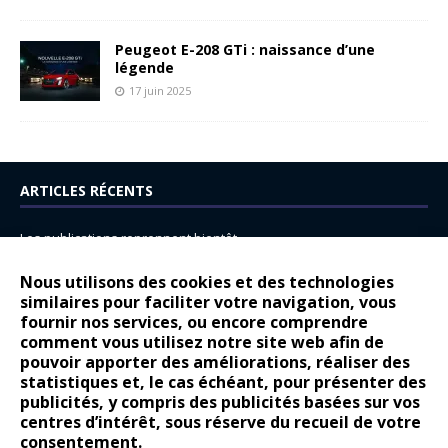
Peugeot E-208 GTi : naissance d’une
légende
17 juin 2025
ARTICLES RÉCENTS
Les publications reprennent bientôt…
DS N°8 : Oui, les français vont parfois trop loin.
Nous utilisons des cookies et des technologies
similaires pour faciliter votre navigation, vous
14 juillet : nouveau film de marque pour Citroën
fournir nos services, ou encore comprendre
Renault Espace : voyage, voyage…
comment vous utilisez notre site web afin de
pouvoir apporter des améliorations, réaliser des
Peugeot E-208 GTi : naissance d’une légende
statistiques et, le cas échéant, pour présenter des
publicités, y compris des publicités basées sur vos
COMMENTAIRES RÉCENTS
centres d’intérêt, sous réserve du recueil de votre
consentement.