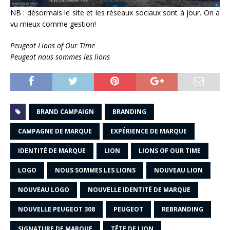
NB : désormais le site et les réseaux sociaux sont à jour. On a
vu mieux comme gestion!
Peugeot Lions of Our Time
Peugeot nous sommes les lions
BRAND CAMPAIGN
BRANDING
CAMPAGNE DE MARQUE
EXPÉRIENCE DE MARQUE
IDENTITÉ DE MARQUE
LION
LIONS OF OUR TIME
LOGO
NOUS SOMMES LES LIONS
NOUVEAU LION
NOUVEAU LOGO
NOUVELLE IDENTITÉ DE MARQUE
NOUVELLE PEUGEOT 308
PEUGEOT
REBRANDING
SIGNATURE DE MARQUE
TÊTE DE LION