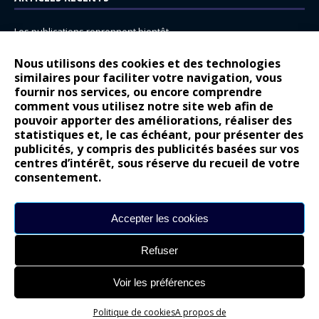
Les publications reprennent bientôt…
DS N°8 : Oui, les français vont parfois trop loin.
Nous utilisons des cookies et des technologies
14 juillet : nouveau film de marque pour Citroën
similaires pour faciliter votre navigation, vous
fournir nos services, ou encore comprendre
Renault Espace : voyage, voyage…
comment vous utilisez notre site web afin de
pouvoir apporter des améliorations, réaliser des
Peugeot E-208 GTi : naissance d’une légende
statistiques et, le cas échéant, pour présenter des
publicités, y compris des publicités basées sur vos
COMMENTAIRES RÉCENTS
centres d’intérêt, sous réserve du recueil de votre
consentement.
Bernard Dardart
dans
Dacia Sandero : pour les gens vrais
Gilly
dans
Citroën ë-C3 : la révolution a commencé
Accepter les cookies
gyo
dans
Alpine A290 : L’irrésistible attraction de la légèreté
Refuser
leroy
dans
Lancia Ypsilon : naturellement envoûtante ?
maria
dans
Nouvelle Opel Corsa : Yes of Corsa !
Voir les préférences
Politique de cookies
A propos de
Site réalisé par
Alexandre Hamed