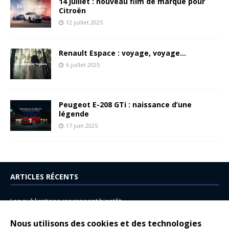
14 juillet : nouveau film de marque pour
Citroën
12 juillet 2025
Renault Espace : voyage, voyage…
6 juillet 2025
Peugeot E-208 GTi : naissance d’une
légende
17 juin 2025
ARTICLES RÉCENTS
Les publications reprennent bientôt…
DS N°8 : Oui, les français vont parfois trop loin.
Nous utilisons des cookies et des technologies