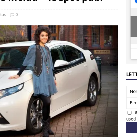
8 GTi : naissance d’une légende
ACTUS
 Honda dévoile un spot publicitaire… confiné!
ACTUS
ctus
0
LET
No
E-m
I 
used 