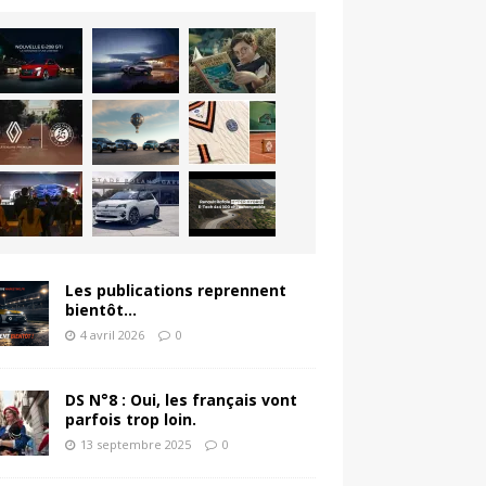
Les publications reprennent
bientôt…
4 avril 2026
0
DS N°8 : Oui, les français vont
parfois trop loin.
13 septembre 2025
0