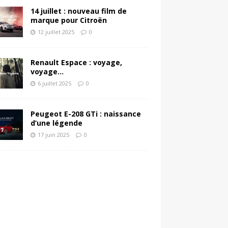
14 juillet : nouveau film de
marque pour Citroën
12 juillet 2025
0
Renault Espace : voyage,
voyage…
6 juillet 2025
0
Peugeot E-208 GTi : naissance
d’une légende
17 juin 2025
0