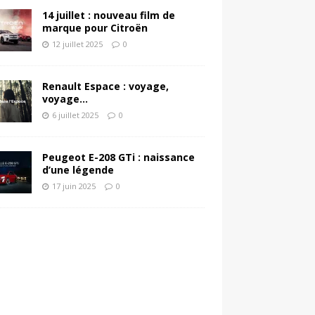
14 juillet : nouveau film de
marque pour Citroën
12 juillet 2025
0
Renault Espace : voyage,
voyage…
6 juillet 2025
0
Peugeot E-208 GTi : naissance
d’une légende
17 juin 2025
0