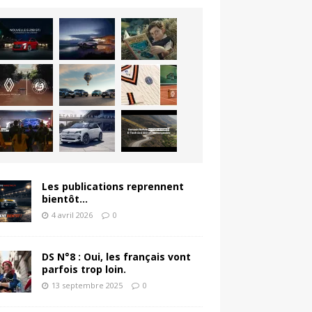
Les publications reprennent
bientôt…
4 avril 2026
0
DS N°8 : Oui, les français vont
parfois trop loin.
13 septembre 2025
0