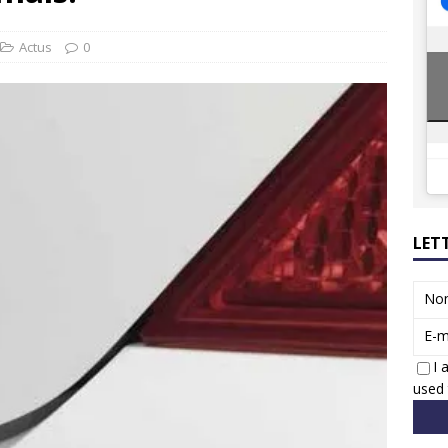
ions reprennent bientôt…
ACTUS
8 : Oui, les français vont parfois trop loin.
ACTUS
Actus
0
LET
No
E-m
I 
used 