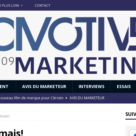
R PLUS LOIN
CONTACT
IENT
AVIS DU MARKETEUR
INTERVIEWS
ESSAIS
 : nouveau film de marque pour Citroën
AVIS DU MARKETEUR
ace : voyage, voyage…
ACTUS
SUI
amais!
8 GTi : naissance d’une légende
ACTUS
 Honda dévoile un spot publicitaire… confiné!
ACTUS
mais!