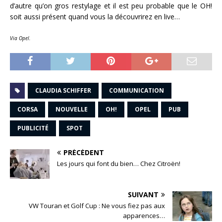
d’autre qu’on gros restylage et il est peu probable que le OH!
soit aussi présent quand vous la découvrirez en live…
Via Opel.
CLAUDIA SCHIFFER
COMMUNICATION
CORSA
NOUVELLE
OH!
OPEL
PUB
PUBLICITÉ
SPOT
PRÉCÉDENT
Les jours qui font du bien… Chez Citroën!
SUIVANT
VW Touran et Golf Cup : Ne vous fiez pas aux
apparences…