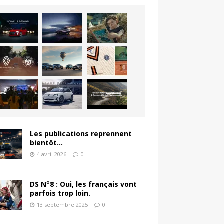
Les publications reprennent
bientôt…
4 avril 2026
0
DS N°8 : Oui, les français vont
parfois trop loin.
13 septembre 2025
0