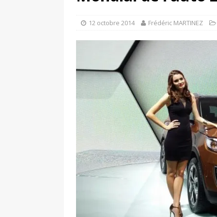
[ 17 juin 2025 ]
Peugeot E-20
[ 11 avril 2020 ]
#StayHome :
12 octobre 2014
Frédéric MARTINEZ