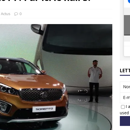
8 GTi : naissance d’une légende
ACTUS
 Honda dévoile un spot publicitaire… confiné!
ACTUS
Actus
0
LET
No
E-m
I 
used 