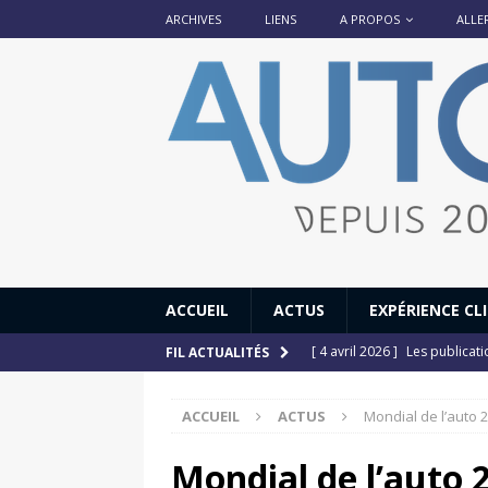
ARCHIVES
LIENS
A PROPOS
ALLE
ACCUEIL
ACTUS
EXPÉRIENCE CL
[ 4 avril 2026 ]
Les publicat
FIL ACTUALITÉS
[ 13 septembre 2025 ]
DS N°
ACCUEIL
ACTUS
Mondial de l’auto 201
[ 12 juillet 2025 ]
14 juillet
[ 6 juillet 2025 ]
Renault Esp
Mondial de l’auto 20