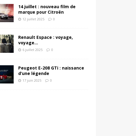
14 juillet : nouveau film de
marque pour Citroën
12 juillet 2025
0
Renault Espace : voyage,
voyage…
6 juillet 2025
0
Peugeot E-208 GTi : naissance
d’une légende
17 juin 2025
0