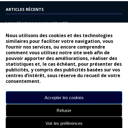
ARTICLES RÉCENTS
Les publications reprennent bientôt…
DS N°8 : Oui, les français vont parfois trop loin.
Nous utilisons des cookies et des technologies
14 juillet : nouveau film de marque pour Citroën
similaires pour faciliter votre navigation, vous
fournir nos services, ou encore comprendre
Renault Espace : voyage, voyage…
comment vous utilisez notre site web afin de
pouvoir apporter des améliorations, réaliser des
Peugeot E-208 GTi : naissance d’une légende
statistiques et, le cas échéant, pour présenter des
publicités, y compris des publicités basées sur vos
COMMENTAIRES RÉCENTS
centres d’intérêt, sous réserve du recueil de votre
consentement.
Bernard Dardart
dans
Dacia Sandero : pour les gens vrais
Gilly
dans
Citroën ë-C3 : la révolution a commencé
Accepter les cookies
gyo
dans
Alpine A290 : L’irrésistible attraction de la légèreté
Refuser
leroy
dans
Lancia Ypsilon : naturellement envoûtante ?
maria
dans
Nouvelle Opel Corsa : Yes of Corsa !
Voir les préférences